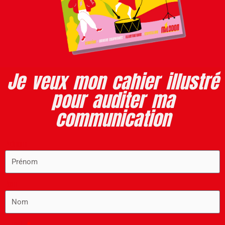
Je veux mon cahier illustré
pour auditer ma
communication
Prénom
Nom
E-mail