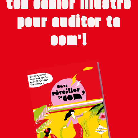
ton cahier illustré
pour auditer ta
com'!