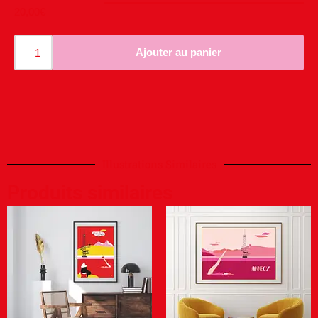
20,00
€
Ajouter au panier
Illustrations Similaires
Produits similaires
Winter is coming
Annecy en Rose 2
15,00
€
–
30,00
€
15,00
€
–
30,00
€