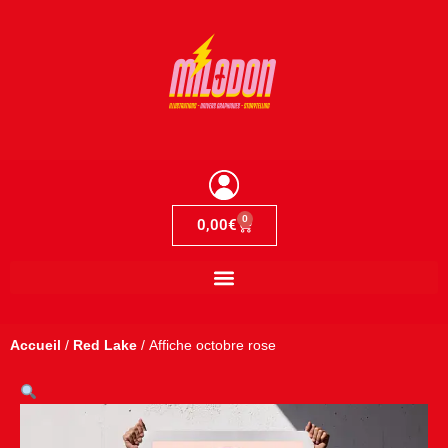
Aller
au
contenu
0
0,00
€
Accueil
/
Red Lake
/ Affiche octobre rose