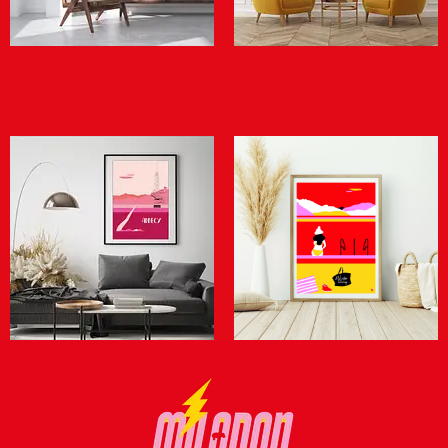
Choix des options
Choix des options
Annecy en Rose
Winter is coming 2
15,00
€
–
30,00
€
15,00
€
–
30,00
€
Choix des options
Choix des options