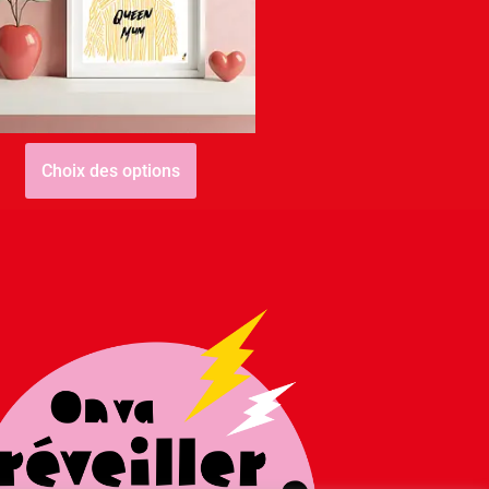
Fête des mères – Queen
Mum
4,00
€
–
20,00
€
Choix des options