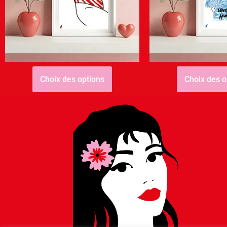
Fête des mères – Bombasse
Fête des mère
Mum
Mu
4,00
€
–
20,00
€
4,00
€
–
2
Choix des options
Choix des o