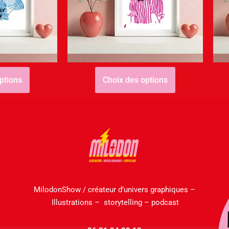
s – Lovely
Fête des mères – Fraîche
m
Mum
0,00
€
4,00
€
–
20,00
€
ptions
Choix des options
MilodonShow / créateur d’univers graphiques –
Illustrations – storytelling – podcast